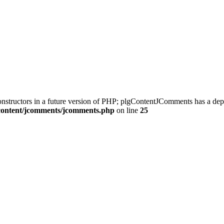
constructors in a future version of PHP; plgContentJComments has a dep
/content/jcomments/jcomments.php
on line
25