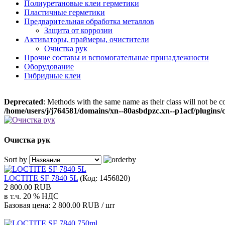
Полиуретановые клеи герметики
Пластичные герметики
Предварительная обработка металлов
Защита от коррозии
Активаторы, праймеры, очистители
Очистка рук
Прочие составы и вспомогательные принадлежности
Оборудование
Гибридные клеи
Deprecated
: Methods with the same name as their class will not be 
/home/users/j/j764581/domains/xn--80asbdpzc.xn--p1acf/plugins
Очистка рук
Sort by
LOCTITE SF 7840 5L
(Код:
1456820
)
2 800.00 RUB
в т.ч. 20 % НДС
Базовая цена:
2 800.00 RUB / шт