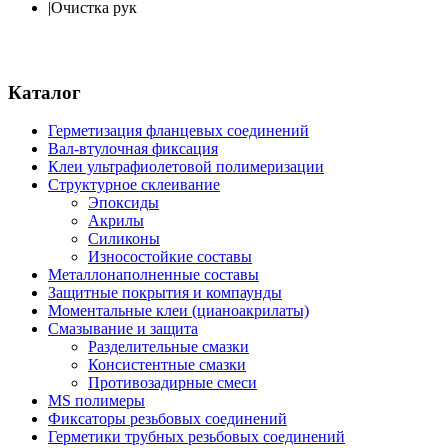
|
Очистка рук
Каталог
Герметизация фланцевых соединений
Вал-втулочная фиксация
Клеи ультрафиолетовой полимеризации
Структурное склеивание
Эпоксиды
Акрилы
Силиконы
Износостойкие составы
Металлонаполненные составы
Защитные покрытия и компаунды
Моментальные клеи (цианоакрилаты)
Смазывание и защита
Разделительные смазки
Консистентные смазки
Противозадирные смеси
MS полимеры
Фиксаторы резьбовых соединений
Герметики трубных резьбовых соединений