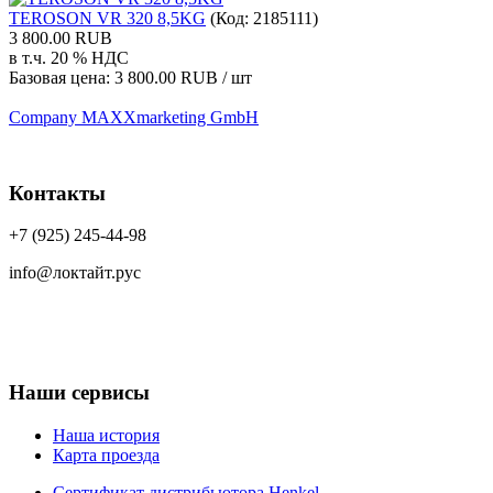
TEROSON VR 320 8,5KG
(Код:
2185111
)
3 800.00 RUB
в т.ч. 20 % НДС
Базовая цена:
3 800.00 RUB / шт
Company MAXXmarketing GmbH
Контакты
+7 (925) 245-44-98
info@локтайт.рус
Наши сервисы
Наша история
Карта проезда
Сертификат дистрибьютора Henkel