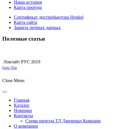
Наша история
Карта проезда
Сертификат дистрибьютора Henkel
Карта сайта
Защита личных данных
Полезные статьи
Локтайт РУС 2019
Joomla! 3 Templates
Goto Top
Close Menu
Главная
Каталог
Новинки
Контакты
Схема проезда ТД Дженерал Компани
О компании