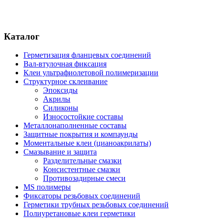
Каталог
Герметизация фланцевых соединений
Вал-втулочная фиксация
Клеи ультрафиолетовой полимеризации
Структурное склеивание
Эпоксиды
Акрилы
Силиконы
Износостойкие составы
Металлонаполненные составы
Защитные покрытия и компаунды
Моментальные клеи (цианоакрилаты)
Смазывание и защита
Разделительные смазки
Консистентные смазки
Противозадирные смеси
MS полимеры
Фиксаторы резьбовых соединений
Герметики трубных резьбовых соединений
Полиуретановые клеи герметики