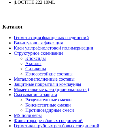
|
LOCTITE 222 10ML
Каталог
Герметизация фланцевых соединений
Вал-втулочная фиксация
Клеи ультрафиолетовой полимеризации
Структурное склеивание
Эпоксиды
Акрилы
Силиконы
Износостойкие составы
Металлонаполненные составы
Защитные покрытия и компаунды
Моментальные клеи (цианоакрилаты)
Смазывание и защита
Разделительные смазки
Консистентные смазки
Противозадирные смеси
MS полимеры
Фиксаторы резьбовых соединений
Герметики трубных резьбовых соединений