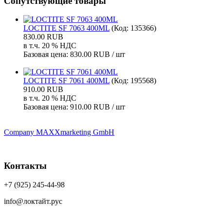
Сопутствующие товары
LOCTITE SF 7063 400ML
(Код:
135366
)
830.00 RUB
в т.ч. 20 % НДС
Базовая цена:
830.00 RUB / шт
LOCTITE SF 7061 400ML
(Код:
195568
)
910.00 RUB
в т.ч. 20 % НДС
Базовая цена:
910.00 RUB / шт
Company MAXXmarketing GmbH
Контакты
+7 (925) 245-44-98
info@локтайт.рус