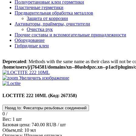
Полиуретановые клеи герметики
Пластичные герметики
Предварительная обработка металлов
Защита от коррозии
Активаторы, праймеры, очистители
Очистка рук
Прочие составы и вспомогательные принадлежности
Оборудование
Гибридные клеи
Deprecated
: Methods with the same name as their class will not be 
/home/users/j/j764581/domains/xn--80asbdpzc.xn--p1acf/plugins
Увеличить изображение
LOCTITE 222 10ML
(Код:
267358
)
0 /
Вес:
1 шт
Базовая цена:
740.00 RUB
/ шт
Обьем,ml
:
10 мл
Отгрузка
:
Штучная отгрузка