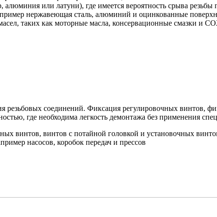
, алюминия или латуни), где имеется вероятность срыва резьбы
апример нержавеющая сталь, алюминий и оцинкованные поверхн
 масел, таких как моторные масла, консервационные смазки и С
я резьбовых соединений. Фиксация регулировочных винтов, фи
ностью, где необходима легкость демонтажа без применения спе
ных винтов, винтов с потайной головкой и установочных винто
ример насосов, коробок передач и прессов