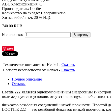
АBС классификация
:
C
Производитель:
Loctite
Количество на складе:
Неограничено
Хиты:
9959
/ в т.ч. 20 % НДС
740.00 RUB
Количество:
Save
Техническое описание от Henkel -
Скачать
Паспорт безопасности от Henkel -
Скачать
Полное описание
Отзывы
Loctite 222
является однокомпонентным анаэробным тиксотроп
полимеризуется в условиях отсутствия воздуха в небольших з
Фиксатор резьбовых соединений низкой прочности. Простой д
LOCTITE 222 — это резьбовой фиксатор низкой прочности, кот