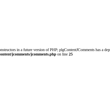
constructors in a future version of PHP; plgContentJComments has a dep
/content/jcomments/jcomments.php
on line
25