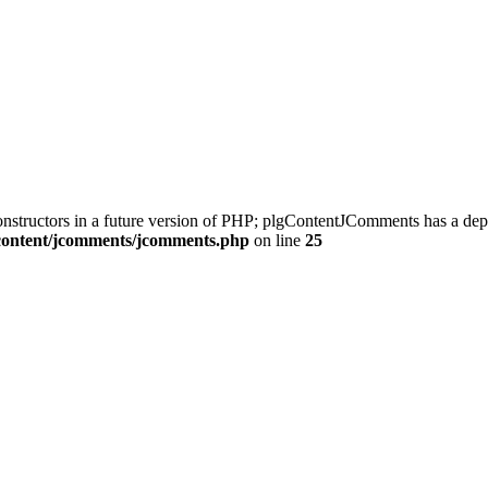
constructors in a future version of PHP; plgContentJComments has a dep
/content/jcomments/jcomments.php
on line
25