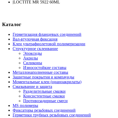
|
LOCTITE MR 5922 60ML
Каталог
Герметизация фланцевых соединений
Вал-втулочная фиксация
Клеи ультрафиолетовой полимеризации
Структурное склеивание
Эпоксиды
Акрилы
Силиконы
Износостойкие составы
Металлонаполненные составы
Защитные покрытия и компаунды
Моментальные клеи (цианоакрилаты)
Смазывание и защита
Разделительные смазки
Консистентные смазки
Противозадирные смеси
MS полимеры
Фиксаторы резьбовых соединений
Герметики трубных резьбовых соединений