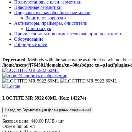
Полиуретановые клеи герметики
Пластичные герметики
Предварительная обработка металлов
Защита от коррозии
Активаторы, праймеры, очистители
Очистка рук
Прочие составы и вспомогательные принадлежности
Оборудование
Гибридные клеи
Deprecated
: Methods with the same name as their class will not be 
/home/users/j/j764581/domains/xn--80asbdpzc.xn--p1acf/plugins
Увеличить изображение
LOCTITE MR 5922 60ML
(Код:
142274
)
0 /
Базовая цена:
440.00 RUB
/ шт
Обьем,ml
:
60 мл
Отгрузка
:
Штучная отгрузка