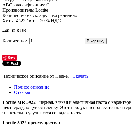
АBС классификация
:
C
Производитель:
Loctite
Количество на складе:
Неограничено
Хиты:
4522
/ в т.ч. 20 % НДС
440.00 RUB
Количество:
Save
Техническое описание от Henkel -
Скачать
Полное описание
Отзывы
Loctite MR 5922 -
черная, вязкая и эластичная паста с характе
неотверждающуюся пленку. Этот продукт используется для ге
значительно улучшается ее надежность.
Loctite 5922 преимущества: