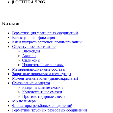
|
LOCTITE 415 20G
Каталог
Герметизация фланцевых соединений
Вал-втулочная фиксация
Клеи ультрафиолетовой полимеризации
Структурное склеивание
Эпоксиды
Акрилы
Силиконы
Износостойкие составы
Металлонаполненные составы
Защитные покрытия и компаунды
Моментальные клеи (цианоакрилаты)
Смазывание и защита
Разделительные смазки
Консистентные смазки
Противозадирные смеси
MS полимеры
Фиксаторы резьбовых соединений
Герметики трубных резьбовых соединений