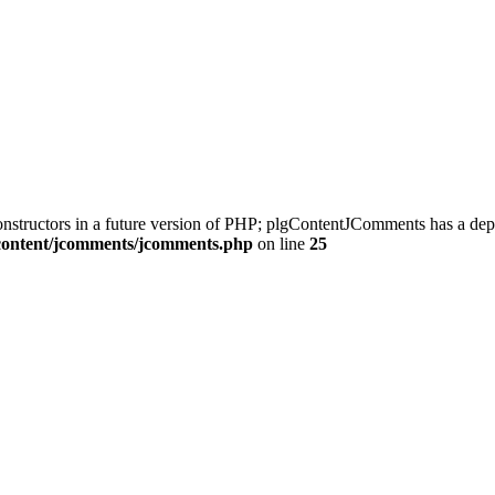
constructors in a future version of PHP; plgContentJComments has a dep
/content/jcomments/jcomments.php
on line
25