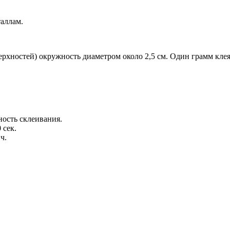
таллам.
ерхностей) окружность диаметром около 2,5 см. Один грамм кле
ность склеивания.
 сек.
ч.