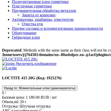
Полиуретановые клеи герметики
Пластичные герметики
Предварительная обработка металлов
Защита от коррозии
Активаторы, праймеры, очистители
Очистка рук
Прочие составы и вспомогательные принадлежности
Оборудование
Гибридные клеи
Deprecated
: Methods with the same name as their class will not be 
/home/users/j/j764581/domains/xn--80asbdpzc.xn--p1acf/plugins
Увеличить изображение
LOCTITE 415 20G
(Код:
1925276
)
0 /
Базовая цена:
1 180.00 RUB
/ шт
Обьем,ml
:
20 г
Отгрузка
:
Штучная отгрузка
АBС классификация
:
C