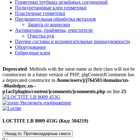
Герметики трубных резьбовых соединений
Полиуретановые клеи герметики
Пластичные герметики
Предварительная обработка металлов
Защита от коррозии
Активаторы, праймеры, очистители
Очистка рук
Прочие составы и вспомогательные принадлежности
Оборудование
Гибридные клеи
Deprecated
: Methods with the same name as their class will not be
constructors in a future version of PHP; plgContentJComments has
a deprecated constructor in
/home/users/j/j764581/domains/xn-
-80asbdpzc.xn--
p1acf/plugins/content/jcomments/jcomments.php
on line
25
Увеличить изображение
LOCTITE LB 8009 453G
(Код:
504219
)
0 /