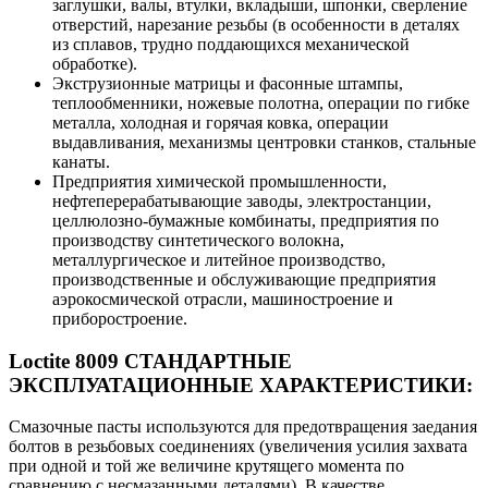
заглушки, валы, втулки, вкладыши, шпонки, сверление
отверстий, нарезание резьбы (в особенности в деталях
из сплавов, трудно поддающихся механической
обработке).
Экструзионные матрицы и фасонные штампы,
теплообменники, ножевые полотна, операции по гибке
металла, холодная и горячая ковка, операции
выдавливания, механизмы центровки станков, стальные
канаты.
Предприятия химической промышленности,
нефтеперерабатывающие заводы, электростанции,
целлюлозно-бумажные комбинаты, предприятия по
производству синтетического волокна,
металлургическое и литейное производство,
производственные и обслуживающие предприятия
аэрокосмической отрасли, машиностроение и
приборостроение.
Loctite 8009 СТАНДАРТНЫЕ
ЭКСПЛУАТАЦИОННЫЕ ХАРАКТЕРИСТИКИ:
Смазочные пасты используются для предотвращения заедания
болтов в резьбовых соединениях (увеличения усилия захвата
при одной и той же величине крутящего момента по
сравнению с несмазанными деталями). В качестве