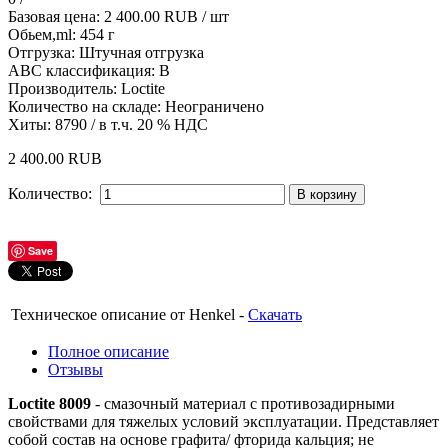
Базовая цена:
2 400.00 RUB
/ шт
Обьем,ml
:
454 г
Отгрузка
:
Штучная отгрузка
АBС классификация
:
B
Производитель:
Loctite
Количество на складе:
Неограничено
Хиты:
8790
/ в т.ч. 20 % НДС
2 400.00 RUB
Количество:
Save
Техническое описание от Henkel -
Скачать
Полное описание
Отзывы
Loctite 8009
- смазочный материал с противозадирными
свойствами для тяжелых условий эксплуатации. Представляет
собой состав на основе графита/ фторида кальция; не