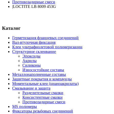
Противозадирные смеси
|
LOCTITE LB 8009 453G
Каталог
Герметизация фланцевых соединений
Вал-втулочная фиксация
Клеи ультрафиолетовой полимеризации
Структурное склеивание
Эпоксиды
Акрилы
Силиконы
Износостойкие составы
Металлонаполненные составы
Защитные покрытия и компаунды
Моментальные клеи (цианоакрилаты)
Смазывание и защита
Разделительные смазки
Консистентные смазки
Противозадирные смеси
MS полимеры
Фиксаторы резьбовых соединений