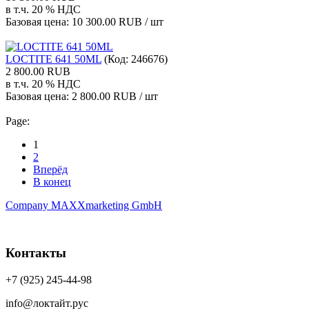
в т.ч. 20 % НДС
Базовая цена:
10 300.00 RUB / шт
LOCTITE 641 50ML
(Код:
246676
)
2 800.00 RUB
в т.ч. 20 % НДС
Базовая цена:
2 800.00 RUB / шт
Page:
1
2
Вперёд
В конец
Company MAXXmarketing GmbH
Контакты
+7 (925) 245-44-98
info@локтайт.рус