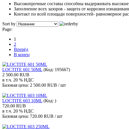
Высокопрочные составы способны выдерживать высокие
Заполнение всех зазоров - защита от коррозии изнашиван
Контакт по всей площади поверхностей- равномерное ра
Sort by
Page:
1
2
Вперёд
В конец
LOCTITE 601 50ML
(Код:
195667
)
2 500.00 RUB
в т.ч. 20 % НДС
Базовая цена:
2 500.00 RUB / шт
LOCTITE 603 10ML
(Код:
)
720.00 RUB
в т.ч. 20 % НДС
Базовая цена:
720.00 RUB / шт