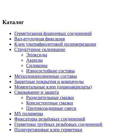
Каталог
Герметизация фланцевых соединений
Вал-втулочная фиксация
Клеи ультрафиолетовой полимеризации
Структурное склеивание
Эпоксиды
Акрилы
Силиконы
Износостойкие составы
Металлонаполненные составы
Защитные покрытия и компаунды
Моментальные клеи (цианоакрилаты)
Смазывание и защита
Разделительные смазки
Консистентные смазки
Противозадирные смеси
MS полимеры
Фиксаторы резьбовых соединений
Герметики трубных резьбовых соединений
Полиуретановые клеи герметики