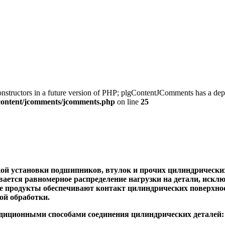
constructors in a future version of PHP; plgContentJComments has a dep
/content/jcomments/jcomments.php
on line
25
ой установки подшипников, втулок и прочих цилиндрических 
вается равномерное распределение нагрузки на детали, искл
е продукты обеспечивают контакт цилиндрических поверхнос
ой обработки.
адиционными способами соединения цилиндрических деталей: