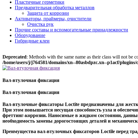
Пластичные герметики
Предварительная обработка металлов
Защита от коррозии
Активаторы, праймеры, очистители
Очистка рук
Прочие составы и вспомогательные принадлежности
Оборудование
Гибридные клеи
Deprecated
: Methods with the same name as their class will not be 
/home/users/j/j764581/domains/xn--80asbdpzc.xn--p1acf/plugins
Вал-втулочная фиксация
Вал-втулочная фиксация
Вал-втулочные фиксаторы Loctite предназначены для жестк
При этом повышается несущая способность узла и обеспечи
фреттинг-коррозии. Наносимые в жидком состоянии, данны
необходимость замены дорогостоящих деталей и механическ
Преимущества вал-втулочных фиксаторов Loctile перед тр