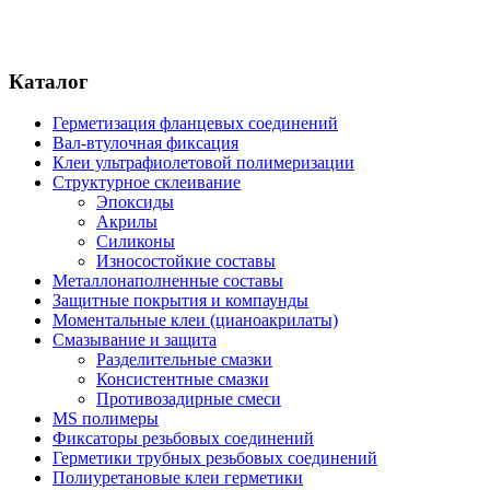
Каталог
Герметизация фланцевых соединений
Вал-втулочная фиксация
Клеи ультрафиолетовой полимеризации
Структурное склеивание
Эпоксиды
Акрилы
Силиконы
Износостойкие составы
Металлонаполненные составы
Защитные покрытия и компаунды
Моментальные клеи (цианоакрилаты)
Смазывание и защита
Разделительные смазки
Консистентные смазки
Противозадирные смеси
MS полимеры
Фиксаторы резьбовых соединений
Герметики трубных резьбовых соединений
Полиуретановые клеи герметики